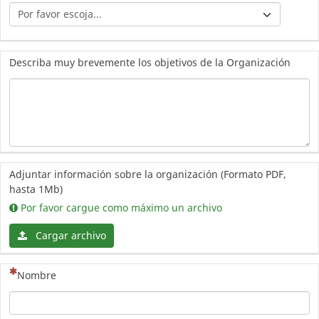
Describa muy brevemente los objetivos de la Organización
Adjuntar información sobre la organización (Formato PDF,
hasta 1Mb)
Por favor cargue como máximo un archivo
Cargar archivo
(Esta pregunta es obligatoria)
Nombre