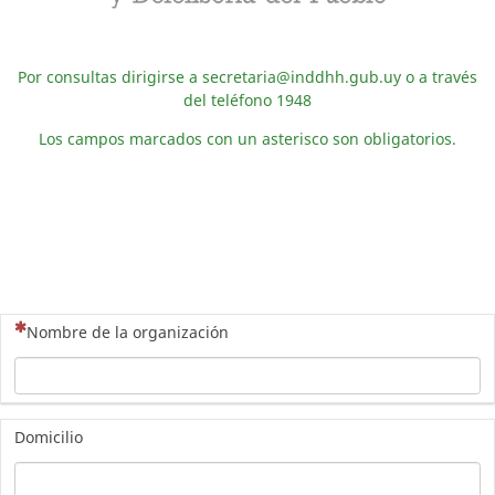
Por consultas dirigirse a
secretaria@inddhh.gub.uy
o a través
del teléfono 1948
Los campos marcados con un asterisco son obligatorios.
(Esta pregunta es obligatoria)
Nombre de la organización
Domicilio